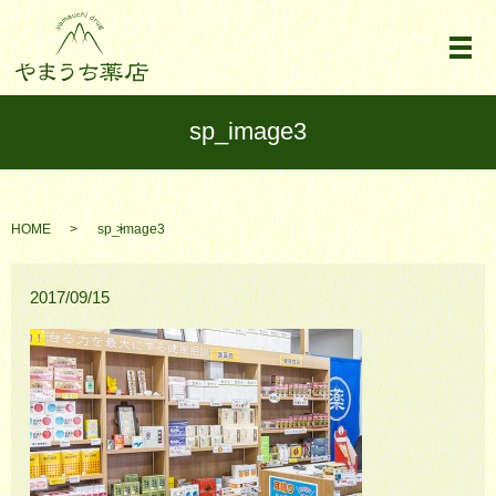
メ
sp_image3
HOME
sp_image3
2017/09/15