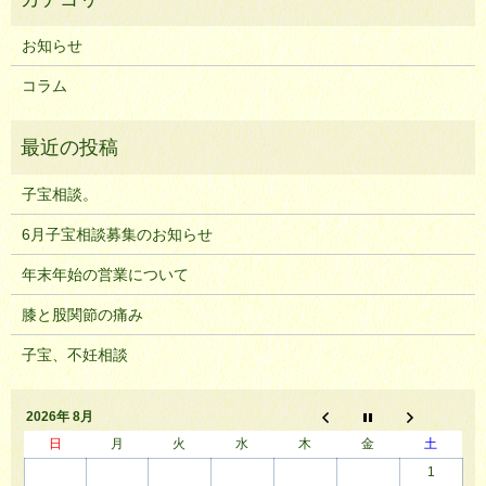
お知らせ
コラム
子宝相談。
6月子宝相談募集のお知らせ
年末年始の営業について
膝と股関節の痛み
子宝、不妊相談
2026年 8月
日
月
火
水
木
金
土
1