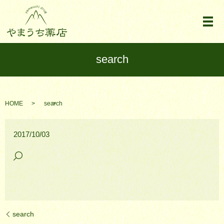
メ
search
HOME
search
2017/10/03
search