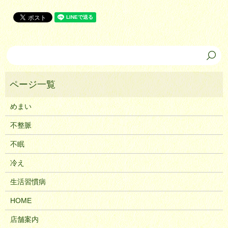
めまい
不整脈
不眠
冷え
生活習慣病
HOME
店舗案内