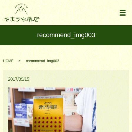
メ
recommend_img003
HOME
recommend_img003
2017/09/15