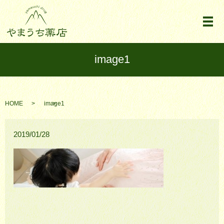
メ
image1
HOME
image1
2019/01/28