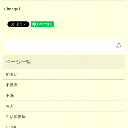
image1
めまい
不整脈
不眠
冷え
生活習慣病
HOME