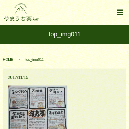
メ
top_img011
HOME
top_img011
2017/11/15